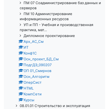
ПМ 07 Соадминистрирование баз данных и
серверов
ПМ 10 Администрирование
информационных ресурсов
УП и ПП - Учебная и производственная
практика, мат...
Дипломное проектирование
Арх_АС_См
ИТ
Конф1С
Осн_проект_БД_См
ПодгДЭ_090207
ОП 01_Смирнов
Осн_Алгоритм
ОперСист
HTML
КомпСети
Курсы
08.01.01 Строительство и эксплуатация