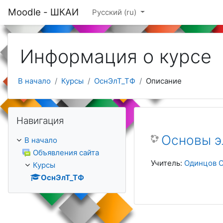
Перейти к основному содержанию
Moodle - ШКАИ
Русский ‎(ru)‎
Информация о курсе
В начало
Курсы
ОснЭлТ_ТФ
Описание
Пропустить Навигация
Навигация
Основы э
В начало
Объявления сайта
Учитель:
Одинцов С
Курсы
ОснЭлТ_ТФ