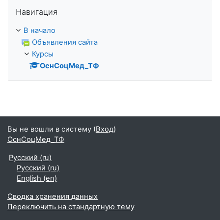
Пропустить Навигация
Навигация
В начало
Объявления сайта
Курсы
ОснСоцМед_ТФ
Вы не вошли в систему (
Вход
)
ОснСоцМед_ТФ
Русский ‎(ru)‎
Русский ‎(ru)‎
English ‎(en)‎
Сводка хранения данных
Переключить на стандартную тему