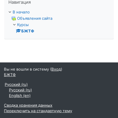
Навигация
В начало
Объявления сайта
Курсы
БЖТФ
Вы не вошли в систему (
Вход
)
БЖТФ
Русский ‎(ru)‎
Русский ‎(ru)‎
English ‎(en)‎
Сводка хранения данных
Переключить на стандартную тему