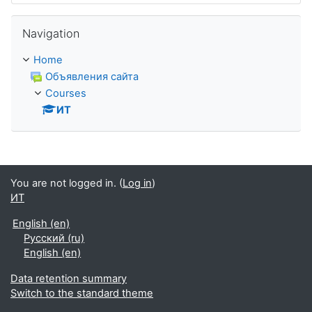
Skip Navigation
Navigation
Home
Объявления сайта
Courses
ИТ
You are not logged in. (
Log in
)
ИТ
English ‎(en)‎
Русский ‎(ru)‎
English ‎(en)‎
Data retention summary
Switch to the standard theme